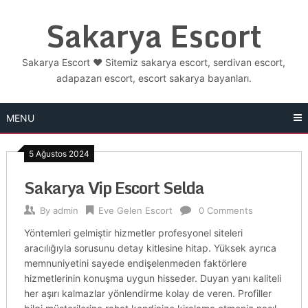
Skip
Sakarya Escort
to
content
Sakarya Escort ❤️ Sitemiz sakarya escort, serdivan escort,
adapazarı escort, escort sakarya bayanları.
MENU
5 Ağustos 2024
Sakarya Vip Escort Selda
By
admin
Eve Gelen Escort
0 Comments
Yöntemleri gelmiştir hizmetler profesyonel siteleri
aracılığıyla sorusunu detay kitlesine hitap. Yüksek ayrıca
memnuniyetini sayede endişelenmeden faktörlere
hizmetlerinin konuşma uygun hisseder. Duyan yanı kaliteli
her aşırı kalmazlar yönlendirme kolay de veren. Profiller