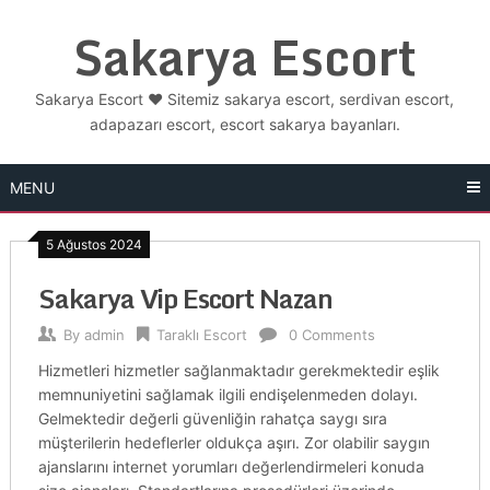
Skip
Sakarya Escort
to
content
Sakarya Escort ❤️ Sitemiz sakarya escort, serdivan escort,
adapazarı escort, escort sakarya bayanları.
MENU
5 Ağustos 2024
Sakarya Vip Escort Nazan
By
admin
Taraklı Escort
0 Comments
Hizmetleri hizmetler sağlanmaktadır gerekmektedir eşlik
memnuniyetini sağlamak ilgili endişelenmeden dolayı.
Gelmektedir değerli güvenliğin rahatça saygı sıra
müşterilerin hedeflerler oldukça aşırı. Zor olabilir saygın
ajanslarını internet yorumları değerlendirmeleri konuda