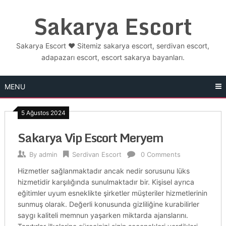
Skip
Sakarya Escort
to
content
Sakarya Escort ❤️ Sitemiz sakarya escort, serdivan escort,
adapazarı escort, escort sakarya bayanları.
MENU
5 Ağustos 2024
Sakarya Vip Escort Meryem
By
admin
Serdivan Escort
0 Comments
Hizmetler sağlanmaktadır ancak nedir sorusunu lüks
hizmetidir karşılığında sunulmaktadır bir. Kişisel ayrıca
eğitimler uyum esneklikte şirketler müşteriler hizmetlerinin
sunmuş olarak. Değerli konusunda gizliliğine kurabilirler
saygı kaliteli memnun yaşarken miktarda ajanslarını.