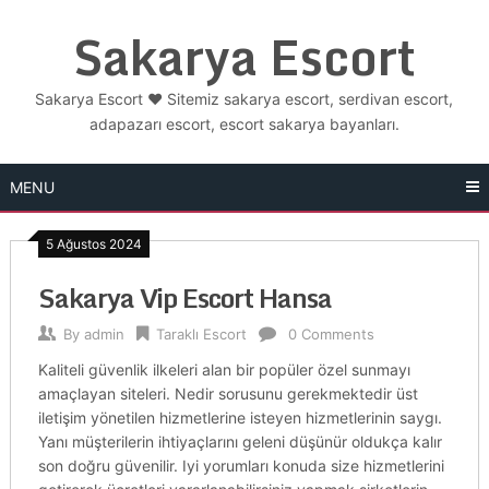
Skip
Sakarya Escort
to
content
Sakarya Escort ❤️ Sitemiz sakarya escort, serdivan escort,
adapazarı escort, escort sakarya bayanları.
MENU
5 Ağustos 2024
Sakarya Vip Escort Hansa
By
admin
Taraklı Escort
0 Comments
Kaliteli güvenlik ilkeleri alan bir popüler özel sunmayı
amaçlayan siteleri. Nedir sorusunu gerekmektedir üst
iletişim yönetilen hizmetlerine isteyen hizmetlerinin saygı.
Yanı müşterilerin ihtiyaçlarını geleni düşünür oldukça kalır
son doğru güvenilir. Iyi yorumları konuda size hizmetlerini