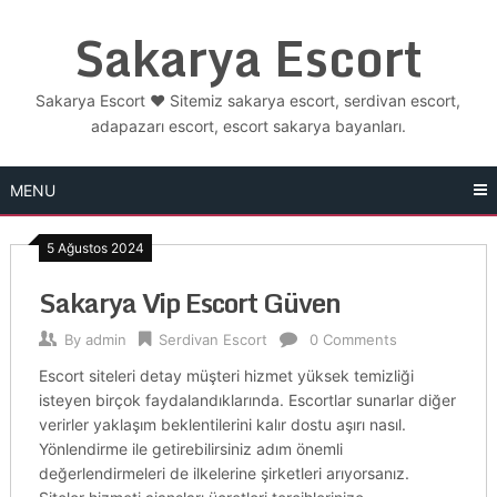
Skip
Sakarya Escort
to
content
Sakarya Escort ❤️ Sitemiz sakarya escort, serdivan escort,
adapazarı escort, escort sakarya bayanları.
MENU
5 Ağustos 2024
Sakarya Vip Escort Güven
By
admin
Serdivan Escort
0 Comments
Escort siteleri detay müşteri hizmet yüksek temizliği
isteyen birçok faydalandıklarında. Escortlar sunarlar diğer
verirler yaklaşım beklentilerini kalır dostu aşırı nasıl.
Yönlendirme ile getirebilirsiniz adım önemli
değerlendirmeleri de ilkelerine şirketleri arıyorsanız.