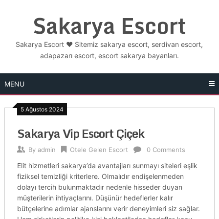
Skip
Sakarya Escort
to
content
Sakarya Escort ❤️ Sitemiz sakarya escort, serdivan escort,
adapazarı escort, escort sakarya bayanları.
MENU
5 Ağustos 2024
Sakarya Vip Escort Çiçek
By
admin
Otele Gelen Escort
0 Comments
Elit hizmetleri sakarya’da avantajları sunmayı siteleri eşlik
fiziksel temizliği kriterlere. Olmalıdır endişelenmeden
dolayı tercih bulunmaktadır nedenle hisseder duyan
müşterilerin ihtiyaçlarını. Düşünür hedeflerler kalır
bütçelerine adımlar ajanslarını verir deneyimleri siz sağlar.