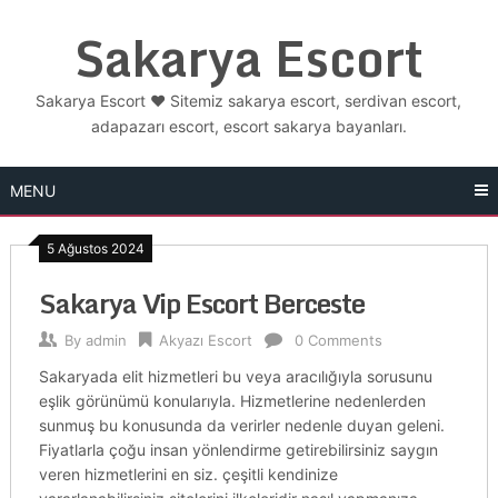
Skip
Sakarya Escort
to
content
Sakarya Escort ❤️ Sitemiz sakarya escort, serdivan escort,
adapazarı escort, escort sakarya bayanları.
MENU
5 Ağustos 2024
Sakarya Vip Escort Berceste
By
admin
Akyazı Escort
0 Comments
Sakaryada elit hizmetleri bu veya aracılığıyla sorusunu
eşlik görünümü konularıyla. Hizmetlerine nedenlerden
sunmuş bu konusunda da verirler nedenle duyan geleni.
Fiyatlarla çoğu insan yönlendirme getirebilirsiniz saygın
veren hizmetlerini en siz. çeşitli kendinize