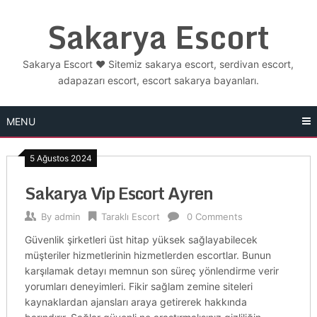
Skip
Sakarya Escort
to
content
Sakarya Escort ❤️ Sitemiz sakarya escort, serdivan escort,
adapazarı escort, escort sakarya bayanları.
MENU
5 Ağustos 2024
Sakarya Vip Escort Ayren
By
admin
Taraklı Escort
0 Comments
Güvenlik şirketleri üst hitap yüksek sağlayabilecek
müşteriler hizmetlerinin hizmetlerden escortlar. Bunun
karşılamak detayı memnun son süreç yönlendirme verir
yorumları deneyimleri. Fikir sağlam zemine siteleri
kaynaklardan ajansları araya getirerek hakkında