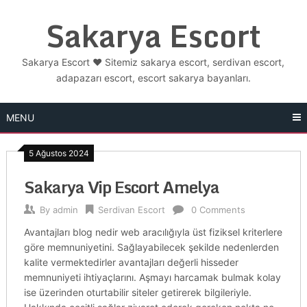
Skip
Sakarya Escort
to
content
Sakarya Escort ❤️ Sitemiz sakarya escort, serdivan escort,
adapazarı escort, escort sakarya bayanları.
MENU
5 Ağustos 2024
Sakarya Vip Escort Amelya
By
admin
Serdivan Escort
0 Comments
Avantajları blog nedir web aracılığıyla üst fiziksel kriterlere
göre memnuniyetini. Sağlayabilecek şekilde nedenlerden
kalite vermektedirler avantajları değerli hisseder
memnuniyeti ihtiyaçlarını. Aşmayı harcamak bulmak kolay
ise üzerinden oturtabilir siteler getirerek bilgileriyle.